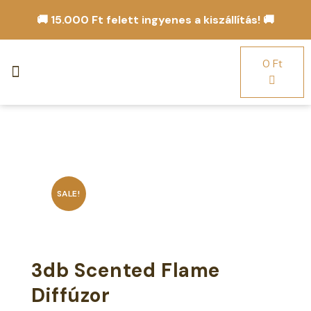
🚚 15.000 Ft felett ingyenes a kiszállítás! 🚚
0
Ft
Scented Flame Diffúzor
SALE!
3db Scented Flame
Diffúzor